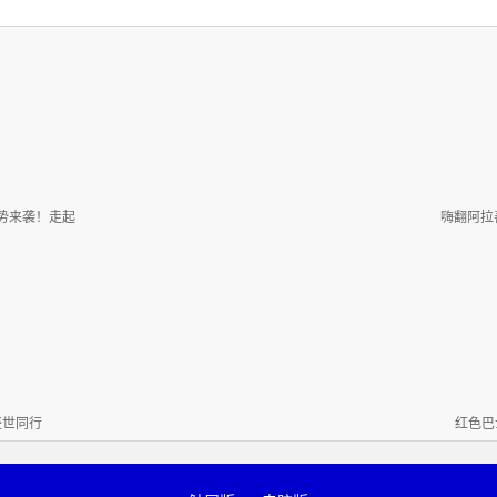
势来袭！走起
嗨翻阿拉
盛世同行
红色巴