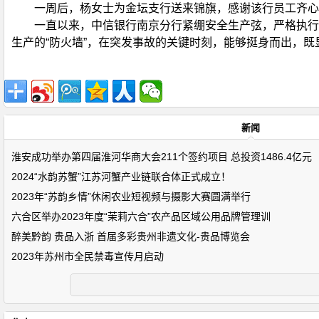
一周后，杨女士为金坛支行送来锦旗，感谢该行员工齐心
一直以来，中信银行南京分行紧绷安全生产弦，严格执行
生产的“防火墙”，在突发事故的关键时刻，能够挺身而出，既
新闻
淮安成功举办第四届淮河华商大会211个签约项目 总投资1486.4亿元
2024“水韵苏蟹”江苏河蟹产业链联合体正式成立！
2023年“苏韵乡情”休闲农业短视频与摄影大赛圆满举行
六合区举办2023年度“茉莉六合”农产品区域公用品牌管理训
醉美黔韵 贵品入浙 首届多彩贵州非遗文化-贵品博览会
2023年苏州市全民禁毒宣传月启动