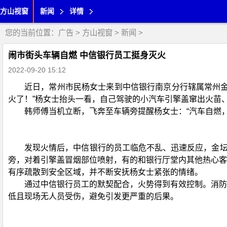
方山视窗
新闻
详情
您的当前位置：
广告
>
方山视窗
>
新闻
>
闹市街头车辆自燃 中信银行员工挺身灭火
2022-09-20 15:12
近日，常州市民杨女士来到中信银行南京分行辖属常州金
火了！”杨女士抬头一看，自己驾驶的小汽车引擎盖窜出火苗
韩师傅当机立断，飞奔至车辆旁提醒杨女士：“汽车自燃
发现火情后，中信银行的员工临危不乱、迅速反应，金坛
旁，对着引擎盖冒烟部位喷射，有的和银行厅堂内其他热心客
有序疏散到安全区域，并不断安抚杨女士紧张的情绪。
通过中信银行员工的默契配合，火势得到有效控制。消防
低且现场无人员受伤，避免引发更严重的后果。